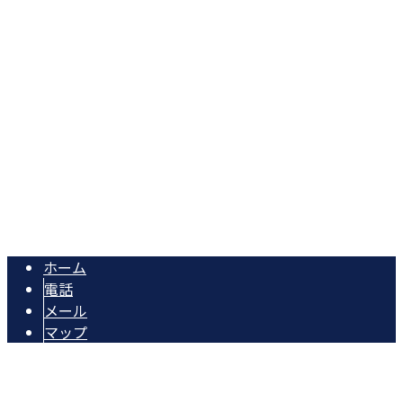
〒323-0012
栃木県小山市羽川380-28
Googleマップで確認する
TEL&FAX：0285-37-6863
足場工事なら栃木県小山市の『株式会社イーグル足場』へ｜
Copyright © 株式会社イーグル足場. All rights reserved.
ホーム
電話
メール
マップ