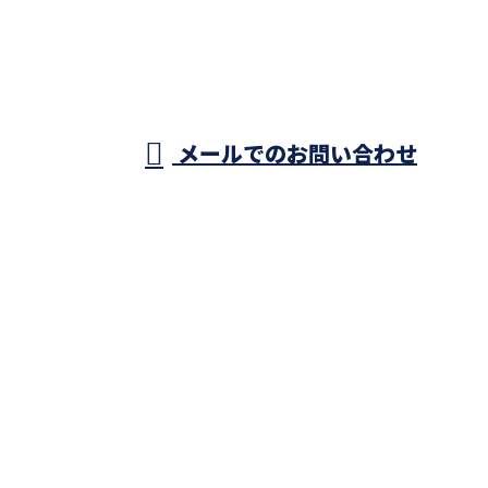
株式会社イー
グル足場
営業時間／8：00～17：00(平日)
メールでのお問い合わせ
ホーム
業務案内
施工実績
採用情報
会社概要
ブログ
お問い合わせ
株式会社イーグル足場